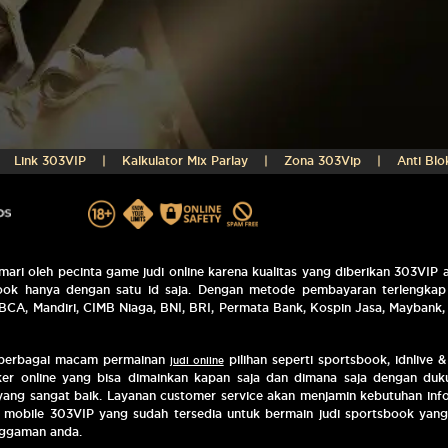
Link 303VIP
|
Kalkulator Mix Parlay
|
Zona 303Vip
|
Anti Blo
ari oleh pecinta game judi online karena kualitas yang diberikan 303VIP 
book hanya dengan satu id saja. Dengan metode pembayaran terlengkap
 BCA, Mandiri, CIMB Niaga, BNI, BRI, Permata Bank, Kospin Jasa, Maybank,
 berbagai macam permainan
pilihan seperti sportsbook, idnlive & 
judi online
oker online yang bisa dimainkan kapan saja dan dimana saja dengan du
yang sangat baik. Layanan customer service akan menjamin kebutuhan inf
i mobile 303VIP yang sudah tersedia untuk bermain judi sportsbook yang
nggaman anda.