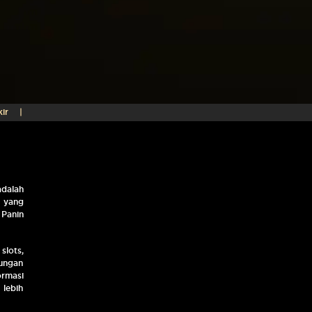
kir
|
adalah
 yang
 Panin
slots,
kungan
ormasi
 lebih