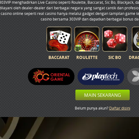
303VIP menghadirkan Live Casino seperti Roulette, Baccarat, Sic Bo, Blackjack, 
dilayani oleh dealer-dealer dari berbagai negara yang sangat cantik dan profesi
casino online seperti real casino hanya melalui gadget dengan tampilan game 
casino bersama 303VIP dan dapatkan berbagai bonus dar
BACCARAT
ROULETTE
SIC BO
DRA
MAIN SEKARANG
Belum punya akun?
Daftar disini