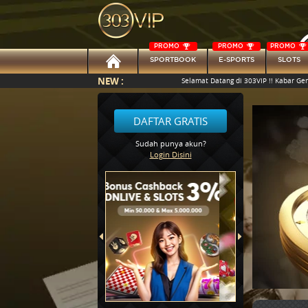
PROMO
PROMO
PROMO
SPORTBOOK
E-SPORTS
SLOTS
NEW :
Selamat Datang di 303VIP !! Kabar Gembira
DAFTAR GRATIS
Sudah punya akun?
Login Disini